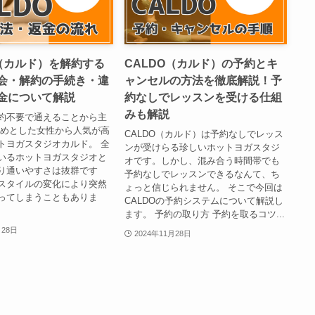
O（カルド）を解約する
CALDO（カルド）の予約とキ
会・解約の手続き・違
ャンセルの方法を徹底解説！予
金について解説
約なしでレッスンを受ける仕組
みも解説
約不要で通えることから主
始めとした女性から人気が高
CALDO（カルド）は予約なしでレッス
トヨガスタジオカルド。 全
ンが受けらる珍しいホットヨガスタジ
いるホットヨガスタジオと
オです。しかし、混み合う時間帯でも
り通いやすさは抜群です
予約なしでレッスンできるなんて、ち
スタイルの変化により突然
ょっと信じられません。 そこで今回は
ってしまうこともありま
CALDOの予約システムについて解説し
ます。 予約の取り方 予約を取るコツ...
月28日
2024年11月28日