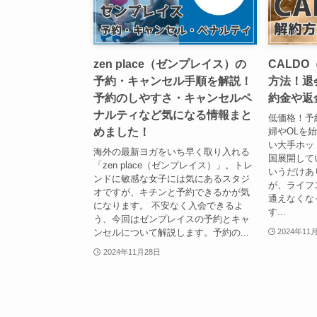
zen place（ゼンプレイス）の
CALD
予約・キャンセル手順を解説！
方法！退
予約のしやすさ・キャンセルペ
約金や返
ナルティなど気になる情報まと
低価格！予
めました！
婦やOLを
い大手ホッ
海外の最新ヨガをいち早く取り入れる
国展開して
「zen place（ゼンプレイス）」。トレ
いうだけあ
ンドに敏感な女子には気にあるスタジ
が、ライフ
オですが、キチンと予約できるかが気
通えなくな
になります。 不安なく入会できるよ
す...
う、今回はゼンプレイスの予約とキャ
ンセルについて解説します。予約の...
2024年11
2024年11月28日